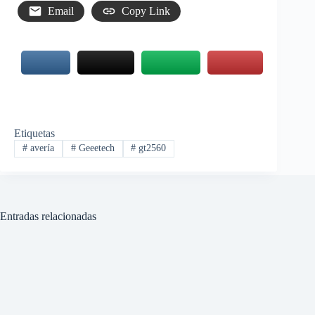
Email
Copy Link
Etiquetas
#
avería
#
Geeetech
#
gt2560
Entradas relacionadas