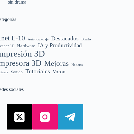
sin drama
ategorías
net E-10
Destacados
Autohospedaje
Diseño
IA y Productividad
Hardware
cáner 3D
Impresión 3D
mpresora 3D
Mejoras
Noticias
Tutoriales
Voron
Sonido
ftware
edes sociales