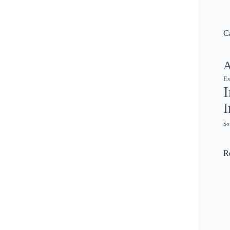
C
A
Es
I
So
R