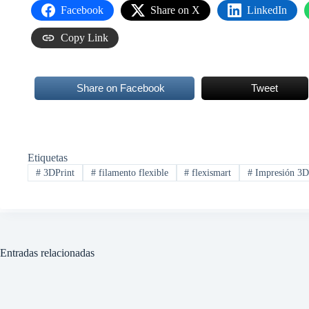
Facebook
Share on X
LinkedIn
Copy Link
Share on Facebook
Tweet
Etiquetas
#
3DPrint
#
filamento flexible
#
flexismart
#
Impresión 3
Entradas relacionadas