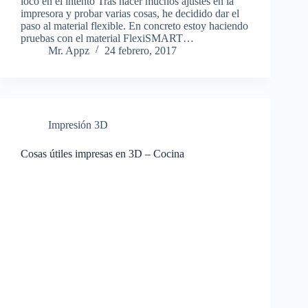
loco en el intento Tras hacer muchos ajustes en la
impresora y probar varias cosas, he decidido dar el
paso al material flexible. En concreto estoy haciendo
pruebas con el material FlexiSMART…
Mr. Appz
24 febrero, 2017
Impresión 3D
Cosas útiles impresas en 3D – Cocina